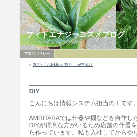
フィトエナジーコスメブログ
アムリターラスタッフのブログ
ブログポリシー
«
2017「お田植え祭り」in中津江
DIY
こんにちは情報システム担当のＩです
AMRITARAでは什器や棚などを自作
DIYが得意な方がいるため店舗の什器
ら作っています。私も入社してからや