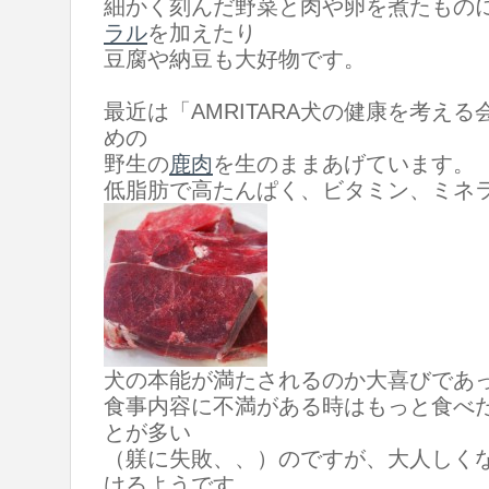
細かく刻んだ野菜と肉や卵を煮たもの
ラル
を加えたり
豆腐や納豆も大好物です。
最近は「AMRITARA犬の健康を考える
めの
野生の
鹿肉
を生のままあげています。
低脂肪で高たんぱく、ビタミン、ミネ
犬の本能が満たされるのか大喜びであ
食事内容に不満がある時はもっと食べ
とが多い
（躾に失敗、、）のですが、大人しく
けるようです。