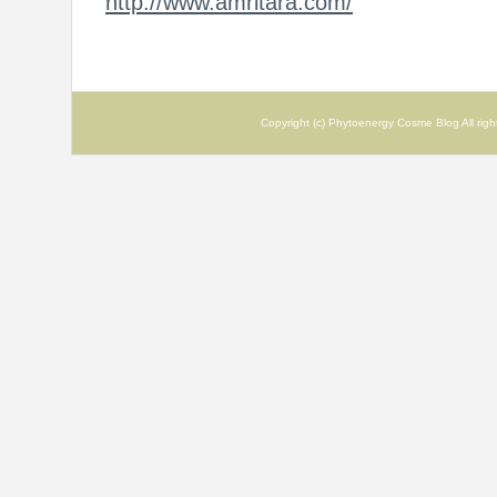
http://www.amritara.com/
Copyright (c) Phytoenergy Cosme Blog All ri